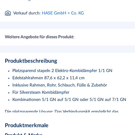
Verkauf durch
:
HASE GmbH + Co. KG
Weitere Angebote für dieses Produkt:
Produktbeschreibung
Platzsparend stapeln 2 Elektro-Kombidämpfer 1/1 GN
Edelstahlrahmen 87,6 x 62,2 x 11,4 cm
Inklusive Rahmen, Rohr, Schlauch, Füße & Zubehör
Für Silversteam Kombidämpfer
Kombinationen 5/1 GN auf 5/1 GN oder 5/1 GN auf 7/1 GN
Die platzsparende Lösung: Das Verbindungskit ermöglicht das
Stapeln von 2 Elektro-Kombidämpfern 1/1 GN der Serie
Produktmerkmale
Silversteam. Tiefe Rahmen: 622 mm Breite Rahmen: 876 mm
Kombinationsmöglichkeiten: 5 x 1/1 GN auf 5 x 1/1 GN ,5 x 1/1