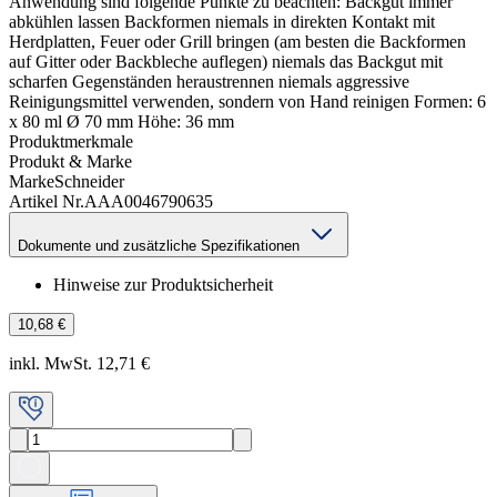
Anwendung sind folgende Punkte zu beachten: Backgut immer
abkühlen lassen Backformen niemals in direkten Kontakt mit
Herdplatten, Feuer oder Grill bringen (am besten die Backformen
auf Gitter oder Backbleche auflegen) niemals das Backgut mit
scharfen Gegenständen heraustrennen niemals aggressive
Reinigungsmittel verwenden, sondern von Hand reinigen Formen: 6
x 80 ml Ø 70 mm Höhe: 36 mm
Produktmerkmale
Produkt & Marke
Marke
Schneider
Artikel Nr.
AAA0046790635
Dokumente und zusätzliche Spezifikationen
Hinweise zur Produktsicherheit
10,68 €
inkl. MwSt. 12,71 €