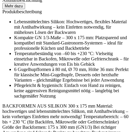
Antihaftbeschichtung
Mehr dazu
Produktbeschreibung
Lebensmittelechtes Silikon: Hochwertiges, flexibles Material
mit Antihaftwirkung – kein Einfetten notwendig, für
müheloses Lösen der Backwaren
Kompakte GN 1/3-Maße – 300 x 175 mm: Platzsparend und
kompatibel mit Standard-Gastronorm-Systemen – ideal für
professionelle Küchen und Backbetriebe
Temperaturbeständig von –60 bis +230 °C: Vielseitig
einsetzbar in Backofen, Mikrowelle oder Gefrierschrank – für
kreative Anwendungen von Eis bis Gebäck
6 Gugelhupfformen à 80 ml, Ø 70 mm, Höhe 36 mm: Perfekt
für klassische Mini-Gugelhupfe, Desserts oder herzhafte
Varianten – gleichmäßige Ergebnisse bei jeder Anwendung
Pflegeleicht & hygienisch: Einfach von Hand zu reinigen,
keine aggressiven Reinigungsmittel nötig – langlebig bei
sachgemäßer Nutzung
BACKFORMEN AUS SILIKON 300 x 175 mm Material:
hochwertiges und lebensmittelechtes Silikon, mit Antihaftwirkung –
kein vorheriges Einfetten mehr notwendig! Temperaturbereich: – 60
bis + 230 °C (für Backöfen, Mikrowelle oder Gefrierschränke)
Größe der Backformen: 175 x 300 mm (GN1/3) Bei richtiger