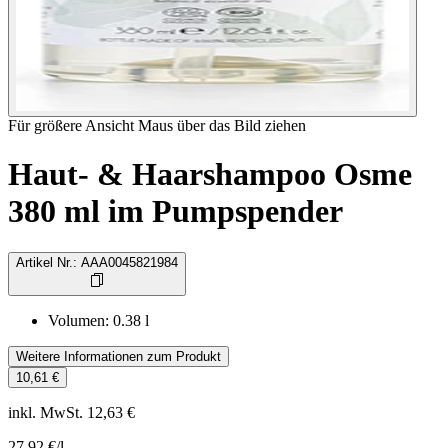
Für größere Ansicht Maus über das Bild ziehen
Haut- & Haarshampoo Osme
380 ml im Pumpspender
Artikel Nr.
:
AAA0045821984
Volumen
:
0.38
l
Weitere Informationen zum Produkt
10,61 €
inkl. MwSt. 12,63 €
27,92 €
/l