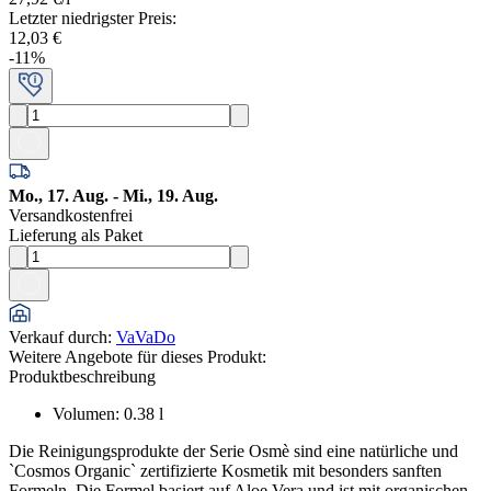
Letzter niedrigster Preis
:
12,03 €
-
11
%
Mo., 17. Aug. - Mi., 19. Aug.
Versandkostenfrei
Lieferung als Paket
Verkauf durch
:
VaVaDo
Weitere Angebote für dieses Produkt:
Produktbeschreibung
Volumen
:
0.38
l
Die Reinigungsprodukte der Serie Osmè sind eine natürliche und
`Cosmos Organic` zertifizierte Kosmetik mit besonders sanften
Formeln. Die Formel basiert auf Aloe Vera und ist mit organischen