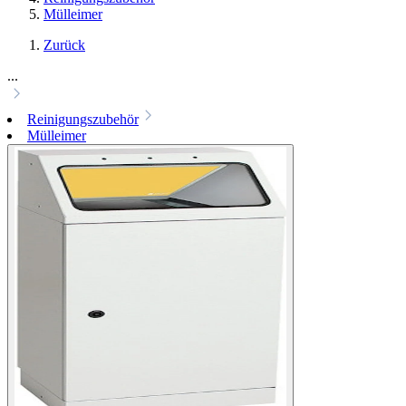
Mülleimer
Zurück
...
Reinigungszubehör
Mülleimer