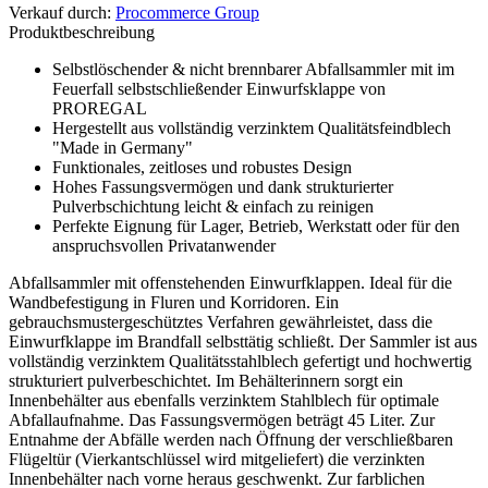
Verkauf durch
:
Procommerce Group
Produktbeschreibung
Selbstlöschender & nicht brennbarer Abfallsammler mit im
Feuerfall selbstschließender Einwurfsklappe von
PROREGAL
Hergestellt aus vollständig verzinktem Qualitätsfeindblech
"Made in Germany"
Funktionales, zeitloses und robustes Design
Hohes Fassungsvermögen und dank strukturierter
Pulverbschichtung leicht & einfach zu reinigen
Perfekte Eignung für Lager, Betrieb, Werkstatt oder für den
anspruchsvollen Privatanwender
Abfallsammler mit offenstehenden Einwurfklappen. Ideal für die
Wandbefestigung in Fluren und Korridoren. Ein
gebrauchsmustergeschütztes Verfahren gewährleistet, dass die
Einwurfklappe im Brandfall selbsttätig schließt. Der Sammler ist aus
vollständig verzinktem Qualitätsstahlblech gefertigt und hochwertig
strukturiert pulverbeschichtet. Im Behälterinnern sorgt ein
Innenbehälter aus ebenfalls verzinktem Stahlblech für optimale
Abfallaufnahme. Das Fassungsvermögen beträgt 45 Liter. Zur
Entnahme der Abfälle werden nach Öffnung der verschließbaren
Flügeltür (Vierkantschlüssel wird mitgeliefert) die verzinkten
Innenbehälter nach vorne heraus geschwenkt. Zur farblichen