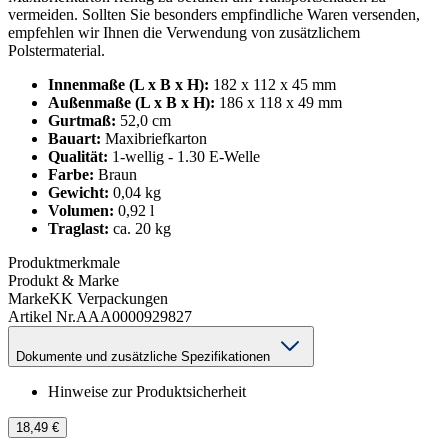
vermeiden. Sollten Sie besonders empfindliche Waren versenden,
empfehlen wir Ihnen die Verwendung von zusätzlichem
Polstermaterial.
Innenmaße (L x B x H):
182 x 112 x 45 mm
Außenmaße (L x B x H):
186 x 118 x 49 mm
Gurtmaß:
52,0 cm
Bauart:
Maxibriefkarton
Qualität:
1-wellig - 1.30 E-Welle
Farbe:
Braun
Gewicht:
0,04 kg
Volumen:
0,92 l
Traglast:
ca. 20 kg
Produktmerkmale
Produkt & Marke
Marke
KK Verpackungen
Artikel Nr.
AAA0000929827
Dokumente und zusätzliche Spezifikationen
Hinweise zur Produktsicherheit
18,49 €