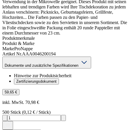
Verwendung in der Mikrowelle geeignet. Dieses Produkt mit seinen
lebhaften und trendigen Farben wird Ihre Tischdekoration zu jedem
Anlass verschönern: Picknicks, Geburtstagsfeiern, Grillfeste,
Hochzeiten... Die Farben passen zu den Papier- und
Vliestischdecken sowie zu den Servietten in unserem Sortiment. Die
in Folie eingeschweißte Packung enthält 20 runde Pappteller mit
einem Durchmesser von 23 cm.
Produktmerkmale
Produkt & Marke
Marke
ProNappe
Artikel Nr.
AAA0046200194
Dokumente und zusätzliche Spezifikationen
Hinweise zur Produktsicherheit
Zertifizierungsdokument
59,65 €
inkl. MwSt. 70,98 €
500
Stück
(
0,12 €
/
Stück
)