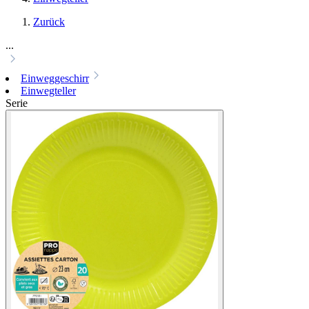
Zurück
...
Einweggeschirr
Einwegteller
Serie