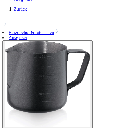
Zurück
...
Barzubehör & -utensilien
Ausgießer