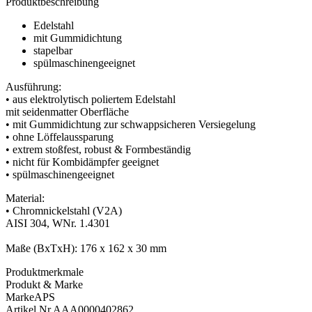
Produktbeschreibung
Edelstahl
mit Gummidichtung
stapelbar
spülmaschinengeeignet
Ausführung:
• aus elektrolytisch poliertem Edelstahl
mit seidenmatter Oberfläche
• mit Gummidichtung zur schwappsicheren Versiegelung
• ohne Löffelaussparung
• extrem stoßfest, robust & Formbeständig
• nicht für Kombidämpfer geeignet
• spülmaschinengeeignet
Material:
• Chromnickelstahl (V2A)
AISI 304, WNr. 1.4301
Maße (BxTxH): 176 x 162 x 30 mm
Produktmerkmale
Produkt & Marke
Marke
APS
Artikel Nr.
AAA0000402862