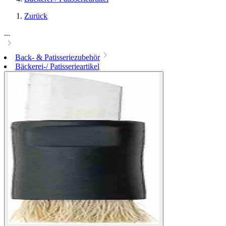
Zurück
...
Back- & Patisseriezubehör
Bäckerei-/ Patisserieartikel