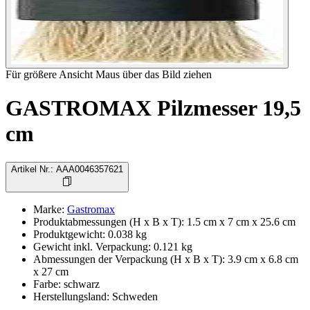
Für größere Ansicht Maus über das Bild ziehen
GASTROMAX Pilzmesser 19,5
cm
Artikel Nr.
:
AAA0046357621
Marke
:
Gastromax
Produktabmessungen (H x B x T)
:
1.5 cm x 7 cm x 25.6 cm
Produktgewicht
:
0.038
kg
Gewicht inkl. Verpackung
:
0.121
kg
Abmessungen der Verpackung (H x B x T)
:
3.9 cm x 6.8 cm
x 27 cm
Farbe
:
schwarz
Herstellungsland
:
Schweden