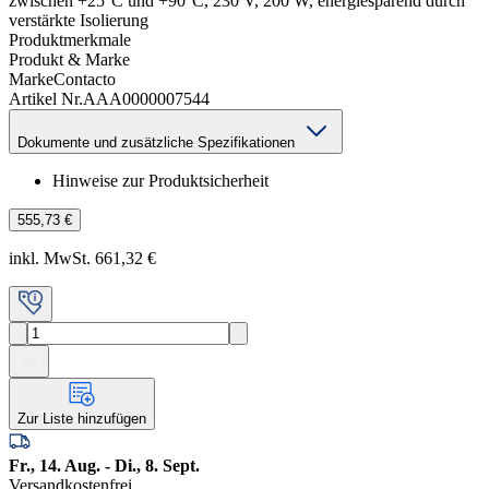
zwischen +25°C und +90°C, 230 V, 200 W, energiesparend durch
verstärkte Isolierung
Produktmerkmale
Produkt & Marke
Marke
Contacto
Artikel Nr.
AAA0000007544
Dokumente und zusätzliche Spezifikationen
Hinweise zur Produktsicherheit
555,73 €
inkl. MwSt. 661,32 €
Zur Liste hinzufügen
Fr., 14. Aug. - Di., 8. Sept.
Versandkostenfrei