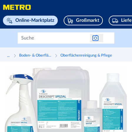
Navigieren Sie zu home page
Online-Marktplatz
Großmarkt
Lief
...
Boden- & Oberflächenreinigung
Oberflächenreinigung & Pflege