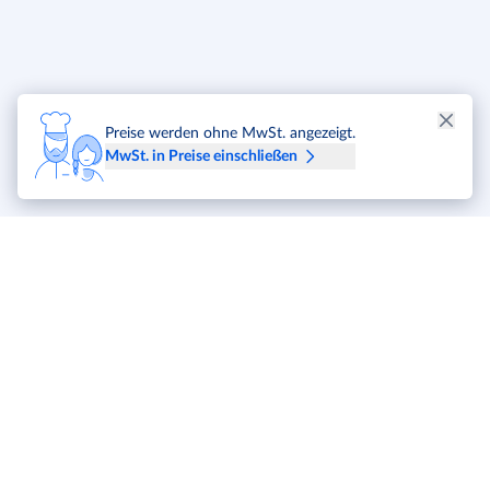
unter fließendem Wasser geeigneter Qualität spülen.Gemäß EU-
Medizinprodukteverordnung sind Anwender/Patienten verpflichtet,
alle im Zusammenhang mit diesem Produkt aufgetretenen
schwerwiegenden Vorfälle dem Hersteller und der zuständigen
Behörde desEU-Mitgliedsstaats, in dem der Anwender/Patient
Preise werden ohne MwSt. angezeigt.
niedergelassen ist, zu meldenAnwendungshinweiseDESCOSEPT
MwSt. in Preise einschließen
SPEZIAL kann als Wischdesinfektion oder Schaum-
Sprühapplikation verwendet werden.Zusammensetzung100 g
Lösung enthalten: 0,50 g Alkyl (C12-16)
dimethylbenzylammoniumchlorid, 0,25 g
Didecyldimethylammoniumchlorid.MaterialverträglichkeitDie
Anwendung von DESCOSEPT SPEZIAL wird bei folgenden
Materialien nicht empfohlen: Kupfer, Messing, Acrylonitril-
butadienestyren (ABS) und Polycarbonat (PC).Die Anwendung von
DESCOSEPT SPEZIAL ist bei folgenden Materialien nur bedingt zu
empfehlen: Ethylen-Propylen-Dienemonomer (EPDM) und
Chloropren.Wichtiger HinweisBiozidprodukte vorsichtig
verwenden. Vor Gebrauch stets Etikett und Produktinformationen