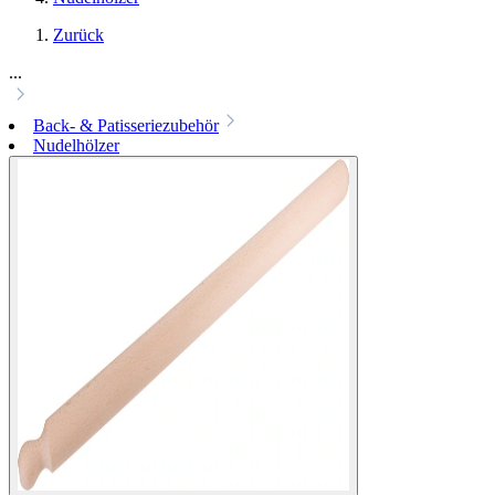
Zurück
...
Back- & Patisseriezubehör
Nudelhölzer