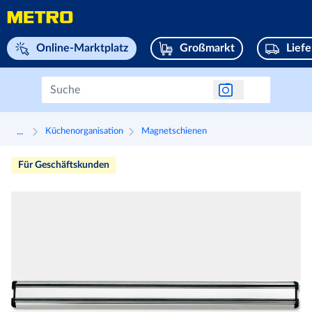
Navigieren Sie zu home page
Online-Marktplatz
Großmarkt
Lief
...
Küchenorganisation
Magnetschienen
Für Geschäftskunden