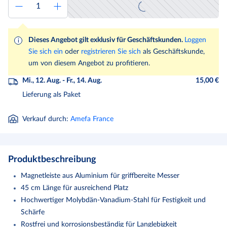
Dieses Angebot gilt exklusiv für Geschäftskunden.
Loggen
Sie sich ein
oder
registrieren Sie sich
als Geschäftskunde,
um von diesem Angebot zu profitieren.
Mi., 12. Aug. - Fr., 14. Aug.
15,00 €
Lieferung als Paket
Verkauf durch
:
Amefa France
Produktbeschreibung
Magnetleiste aus Aluminium für griffbereite Messer
45 cm Länge für ausreichend Platz
Hochwertiger Molybdän-Vanadium-Stahl für Festigkeit und
Schärfe
Rostfrei und korrosionsbeständig für Langlebigkeit