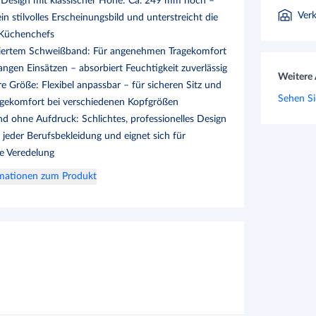
es Design mit klassischer Höhe: Ca. 249 mm hoch –
Ver
ein stilvolles Erscheinungsbild und unterstreicht die
 Küchenchefs
riertem Schweißband: Für angenehmen Tragekomfort
angen Einsätzen – absorbiert Feuchtigkeit zuverlässig
Weitere 
re Größe: Flexibel anpassbar – für sicheren Sitz und
Sehen Si
gekomfort bei verschiedenen Kopfgrößen
nd ohne Aufdruck: Schlichtes, professionelles Design
 jeder Berufsbekleidung und eignet sich für
le Veredelung
rmationen zum Produkt