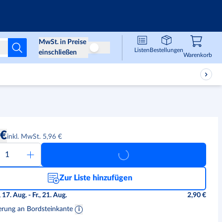
Infos & Services
MwSt. in Preise
Listen
Bestellungen
Preise ohne MwSt
einschließen
Waren
,
0
Warenkorb
 €
inkl. MwSt. 5,96 €
Zur Liste hinzufügen
 17. Aug. - Fr., 21. Aug.
2,90 €
erung an Bordsteinkante