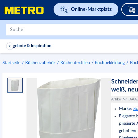
Navigieren Sie zu home page
Online-Marktplatz
Angebote & Inspiration
Startseite
Küchenzubehör
Küchentextilien
Kochbekleidung
Koc
Schneider
weiß, neu
Artikel Nr.
:
AAA
Marke
:
Sc
Elegante 
plissierte
gehobener