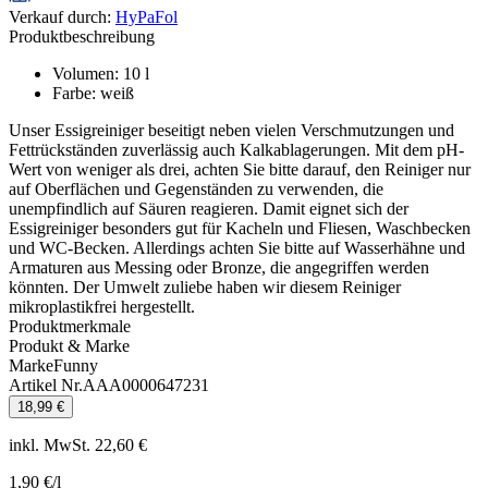
Verkauf durch
:
HyPaFol
Produktbeschreibung
Volumen
:
10
l
Farbe
:
weiß
Unser Essigreiniger beseitigt neben vielen Verschmutzungen und
Fettrückständen zuverlässig auch Kalkablagerungen. Mit dem pH-
Wert von weniger als drei, achten Sie bitte darauf, den Reiniger nur
auf Oberflächen und Gegenständen zu verwenden, die
unempfindlich auf Säuren reagieren. Damit eignet sich der
Essigreiniger besonders gut für Kacheln und Fliesen, Waschbecken
und WC-Becken. Allerdings achten Sie bitte auf Wasserhähne und
Armaturen aus Messing oder Bronze, die angegriffen werden
könnten. Der Umwelt zuliebe haben wir diesem Reiniger
mikroplastikfrei hergestellt.
Produktmerkmale
Produkt & Marke
Marke
Funny
Artikel Nr.
AAA0000647231
18,99 €
inkl. MwSt. 22,60 €
1,90 €
/l