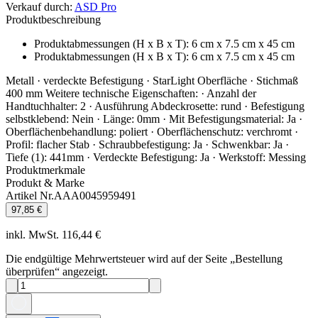
Verkauf durch
:
ASD Pro
Produktbeschreibung
Produktabmessungen (H x B x T)
:
6 cm x 7.5 cm x 45 cm
Produktabmessungen (H x B x T)
:
6 cm x 7.5 cm x 45 cm
Metall · verdeckte Befestigung · StarLight Oberfläche · Stichmaß
400 mm Weitere technische Eigenschaften: · Anzahl der
Handtuchhalter: 2 · Ausführung Abdeckrosette: rund · Befestigung
selbstklebend: Nein · Länge: 0mm · Mit Befestigungsmaterial: Ja ·
Oberflächenbehandlung: poliert · Oberflächenschutz: verchromt ·
Profil: flacher Stab · Schraubbefestigung: Ja · Schwenkbar: Ja ·
Tiefe (1): 441mm · Verdeckte Befestigung: Ja · Werkstoff: Messing
Produktmerkmale
Produkt & Marke
Artikel Nr.
AAA0045959491
97,85 €
inkl. MwSt. 116,44 €
Die endgültige Mehrwertsteuer wird auf der Seite „Bestellung
überprüfen“ angezeigt.