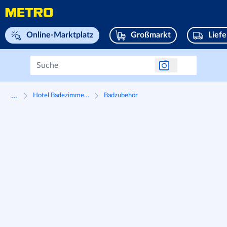
Navigieren Sie zu home page
Online-Marktplatz
Großmarkt
Lief
...
Hotel Badezimmerzubehör
Badzubehör