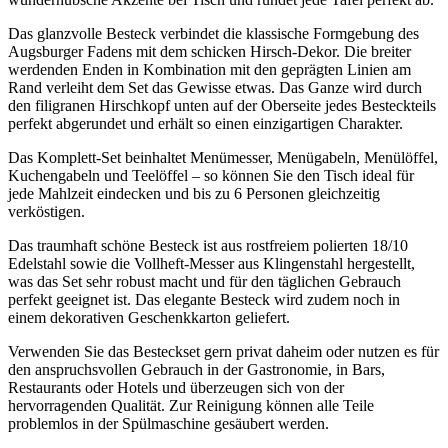
Das glanzvolle Besteck verbindet die klassische Formgebung des
Augsburger Fadens mit dem schicken Hirsch-Dekor. Die breiter
werdenden Enden in Kombination mit den geprägten Linien am
Rand verleiht dem Set das Gewisse etwas. Das Ganze wird durch
den filigranen Hirschkopf unten auf der Oberseite jedes Besteckteils
perfekt abgerundet und erhält so einen einzigartigen Charakter.
Das Komplett-Set beinhaltet Menümesser, Menügabeln, Menülöffel,
Kuchengabeln und Teelöffel – so können Sie den Tisch ideal für
jede Mahlzeit eindecken und bis zu 6 Personen gleichzeitig
verköstigen.
Das traumhaft schöne Besteck ist aus rostfreiem polierten 18/10
Edelstahl sowie die Vollheft-Messer aus Klingenstahl hergestellt,
was das Set sehr robust macht und für den täglichen Gebrauch
perfekt geeignet ist. Das elegante Besteck wird zudem noch in
einem dekorativen Geschenkkarton geliefert.
Verwenden Sie das Besteckset gern privat daheim oder nutzen es für
den anspruchsvollen Gebrauch in der Gastronomie, in Bars,
Restaurants oder Hotels und überzeugen sich von der
hervorragenden Qualität. Zur Reinigung können alle Teile
problemlos in der Spülmaschine gesäubert werden.