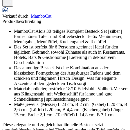
Verkauf durch
:
MamboCat
Produktbeschreibung
MamboCat Alois 30-teiliges Komplett-Besteck-Set | silber |
formschönes Tafel- und Kaffeebesteck | Je 6x Menümesser,
Menügabel, Menülöffel, Kuchengabel & Teelöffel
Das Set ist perfekt für 6 Personen geeignet | Ideal für den
täglichen Gebrauch sowohl Zuhause als auch in Restaurants,
Hotels, Bars & Gastronomie | Lieferung in dekorativem
Geschenkkarton
Das anmutige Besteck ist eine Kombination aus der
klassischen Formgebung des Augsburger Fadens und dem
schicken und filigranen Hirsch-Design, was für elegante
Akzente auf dem gedeckten Tisch sorgt
Material: polierter, rostfreier 18/10 Edelstahl | Vollheft-Messer:
aus Klingenstahl, mit Wellenschliff für lange und gute
Schneidleistung | spülmaschinengeeignet
Maße jeweils: (Messer) L 23 cm, B 2 cm | (Gabel) L 20 cm, B
2,6 cm | (Löffel) L 20 cm, B 4,4 cm | (Kuchengabel) Länge
15 cm, Breite 2,1 cm | (Teelöffel) L 14,8 cm, B 3,1 cm
Dieses elegante und zugleich traditionelle Besteck setzt
wunderhübsche Akzente bei Tisch und rundet jede Tafel perfekt ab.