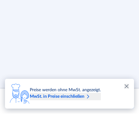
Reißdehnung: 45% in Anlehnung an DIN EN ISO 1798
Druckspannung bei 25% Verformung: 0,7 N/mm² nach DIN EN
ISO 3386-2
Brandverhalten: B2 DIN 4102
Öl- und flüssigkeitsresistent
UV-beständig
Wasser- und dampfdurchlässig
Bietet Schimmel keinen Nährboden
Verrottungsfest
Made in Germany
Preise werden ohne MwSt. angezeigt.
MwSt. in Preise einschließen