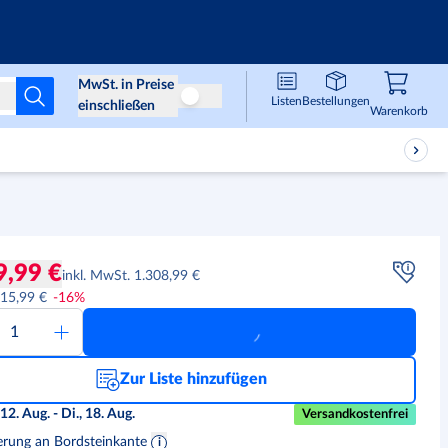
Infos & Services
MwSt. in Preise
Listen
Bestellungen
Preise ohne MwSt
einschließen
Waren
,
0
Warenkorb
9,99 €
inkl. MwSt. 1.308,99 €
315,99 €
-
16
%
Zur Liste hinzufügen
 12. Aug. - Di., 18. Aug.
Versandkostenfrei
erung an Bordsteinkante