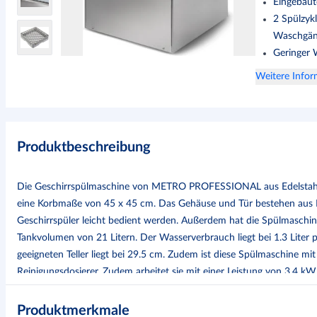
Eingebau
2 Spülzyk
Waschgän
Geringer 
Weitere Info
Produktbeschreibung
Die Geschirrspülmaschine von METRO PROFESSIONAL aus Edelstahl 
eine Korbmaße von 45 x 45 cm. Das Gehäuse und Tür bestehen aus E
Geschirrspüler leicht bedient werden. Außerdem hat die Spülmaschin
Tankvolumen von 21 Litern. Der Wasserverbrauch liegt bei 1.3 Lite
geeigneten Teller liegt bei 29.5 cm. Zudem ist diese Spülmaschine mi
Reinigungsdosierer. Zudem arbeitet sie mit einer Leistung von 3.4 k
Körbe pro Stunde reinigen und bietet Spülzyklen von 120 und 180 S
professionelle Inbetriebnahme.
Produktmerkmale