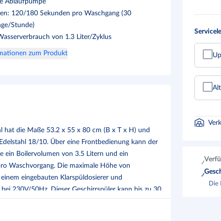
te Ablaufpumpe
len: 120/180 Sekunden pro Waschgang (30
ge/Stunde)
Servicel
Wasserverbrauch von 1.3 Liter/Zyklus
rmationen zum Produkt
Up
Al
Ver
hat die Maße 53.2 x 55 x 80 cm (B x T x H) und
delstahl 18/10. Über eine Frontbedienung kann der
e ein Boilervolumen von 3.5 Litern und ein
Verfü
r pro Waschvorgang. Die maximale Höhe von
Gesch
t einem eingebauten Klarspüldosierer und
Die 
W bei 230V/50Hz. Dieser Geschirrspüler kann bis zu 30
ekunden. Achtung: Dieses Produkt erfordert eine