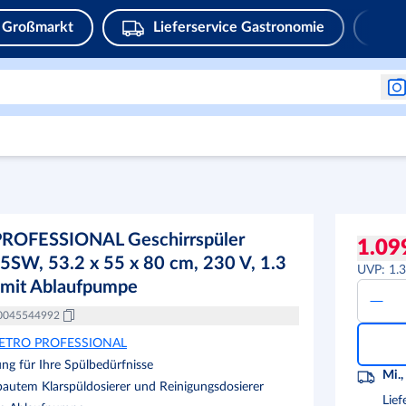
Großmarkt
Lieferservice Gastronomie
OFESSIONAL Geschirrspüler
1.09
W, 53.2 x 55 x 80 cm, 230 V, 1.3
UVP
:
1.
 mit Ablaufpumpe
0045544992
ETRO PROFESSIONAL
ung für Ihre Spülbedürfnisse
Mi.,
bautem Klarspüldosierer und Reinigungsdosierer
Lief