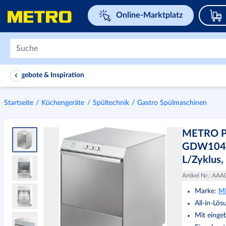
Navigieren Sie zu home page
Online-Marktplatz
Angebote & Inspiration
Startseite
Küchengeräte
Spültechnik
Gastro Spülmaschinen
METRO PR
GDW1045S
L/Zyklus,
Artikel Nr.
:
AAA
Marke
:
M
All-in-Lös
Mit einge