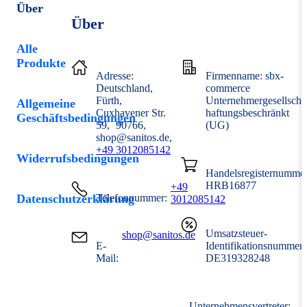
Über
Über
Alle
Produkte
Adresse:
Firmenname: sbx-
Deutschland
commerce
Fürth
Unternehmergesellscha
Allgemeine
Cuxhavener Str.
haftungsbeschränkt
Geschäftsbedingungen
59
90766
(UG)
shop@sanitos.de
+49 3012085142
Widerrufsbedingungen
Handelsregisternummer
HRB16877
+49
Datenschutzerklärung
Telefonnummer:
3012085142
Umsatzsteuer-
shop@sanitos.de
E-
Identifikationsnummer
Mail:
DE319328248
Unternehmensvertreter: