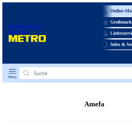
Online-Ma
Großmark
Navigieren Sie zu
home page
Lieferserv
Infos & Se
prev
next
Menu
Amefa