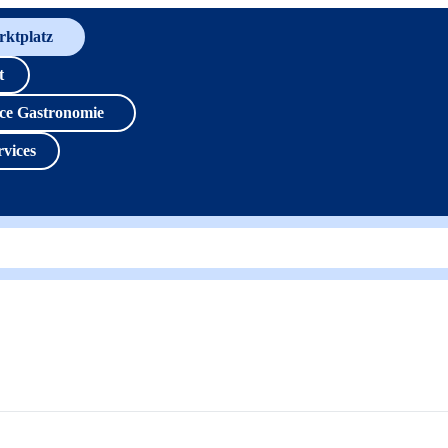
rktplatz
t
ice Gastronomie
rvices