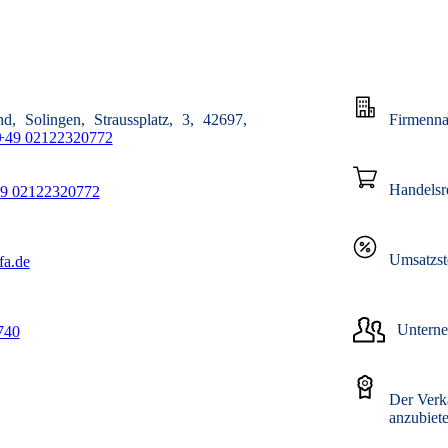
nd
Solingen
Straussplatz
3
42697
Firmenn
+49 02122320772
Handels
9 02122320772
Umsatzst
fa.de
Unterne
740
Der Verkä
anzubiete