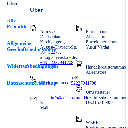
Über
Über
Alle
Produkte
Adresse:
Firmenname:
Deutschland
Aileenstore
Kirchlengern
Einzelunternehmen
Allgemeine
August-Thyssen-Str.
Yusuf Vardar
Geschäftsbedingungen
10
32278
info@aileenstore.de
+49 52237941708
Widerrufsbedingungen
Handelsregisternummer
Aileenstore
+49
Datenschutzerklärung
Telefonnummer:
52237941708
Umsatzsteuer-
Identifikationsnummer
info@aileenstore.de
E-
DE315719499
Mail:
WEEE-
Registrierungsnummer: