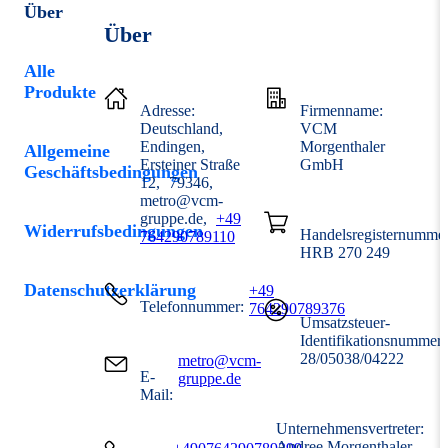
Über
Über
Alle
Produkte
Adresse:
Firmenname:
Deutschland
VCM
Endingen
Morgenthaler
Allgemeine
Ersteiner Straße
GmbH
Geschäftsbedingungen
12
79346
metro@vcm-
gruppe.de
+49
Widerrufsbedingungen
Handelsregisternummer
764290789110
HRB 270 249
Datenschutzerklärung
+49
Telefonnummer:
764290789376
Umsatzsteuer-
Identifikationsnummer
28/05038/04222
metro@vcm-
E-
gruppe.de
Mail:
Unternehmensvertreter:
Andree Morgenthaler