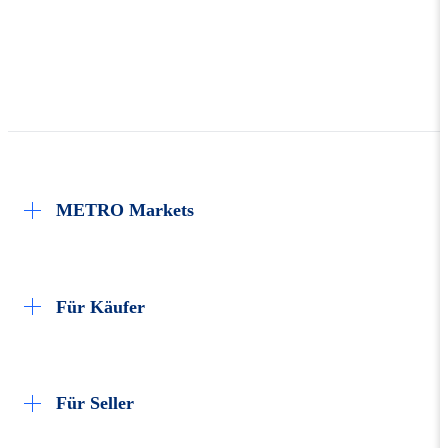
METRO Markets
Karriere
Für Käufer
Rund um meine Bestellung
Für Seller
Lieferung & Sendungsverfolgung
i