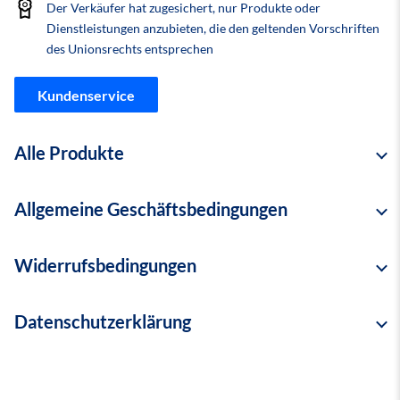
Der Verkäufer hat zugesichert, nur Produkte oder
Dienstleistungen anzubieten, die den geltenden Vorschriften
des Unionsrechts entsprechen
Kundenservice
Alle Produkte
Hier können Sie auf alle Produkte auf dem Marktplatz zugreifen,
Allgemeine Geschäftsbedingungen
die derzeit von diesem Verkäufer angeboten werden.
Widerrufsbedingungen
Alle Produkte anzeigen
Allgemeine Geschäftsbedingungen (AGB)
der
Datenschutzerklärung
Widerrufsrecht
Handelsagentur Noll OHG mit Jens-Uwe & Falko Noll
Widerrufsbelehrung