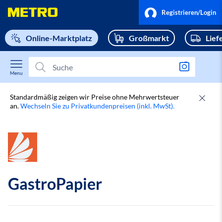
Navigieren
Bestellungen
Registrieren/Login
Sie
zu
Online-Marktplatz
Großmarkt
Lief
Accountinformationen
home
page
Adressbuch
Suche
nach
Menu
Bild
Standardmäßig zeigen wir Preise ohne Mehrwertsteuer
an.
Wechseln Sie zu Privatkundenpreisen (inkl. MwSt).
GastroPapier