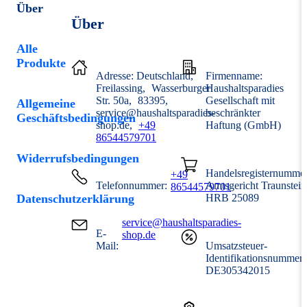
Über
Über
Alle
Produkte
Adresse:
Deutschland
Firmenname:
Freilassing
Wasserburger
Haushaltsparadies
Str. 50a
83395
Gesellschaft mit
Allgemeine
service@haushaltsparadies-
beschränkter
Geschäftsbedingungen
shop.de
+49
Haftung (GmbH)
86544579701
Widerrufsbedingungen
Handelsregisternummer
+49
Telefonnummer:
Amtsgericht Traunstein
86544579701
Datenschutzerklärung
HRB 25089
service@haushaltsparadies-
E-
shop.de
Mail:
Umsatzsteuer-
Identifikationsnummer
DE305342015