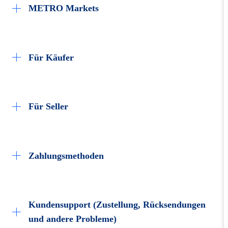
METRO Markets
Karriere
Für Käufer
Rund um meine Bestellung
Für Seller
Lieferung & Sendungsverfolgung
i
Rücksendung & Erstattung
Auf metro.de verkaufen
Zahlungsmethoden
Hilfe
Hilfe
FAQ
Kundensupport (Zustellung, Rücksendungen
Aktuelle METRO Angebote
und andere Probleme)