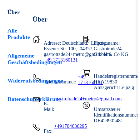
Über
Über
Alle
Produkte
Adresse:
Deutschland
Leipzig
Firmenname:
Essener Str. 100
04357
Gastrotrade24
gastrotrade24+metro@gmail.com
GmbH & Co KG
Allgemeine
+49 1713160131
Geschäftsbedingungen
Handelsregisternummer
+49
Widerrufsbedingungen
Telefonnummer:
HRA19830
1713160131
Amtsgericht Leipzig
Datenschutzerklärung
gastrotrade24+metro@gmail.com
E-
Mail:
Umsatzsteuer-
Identifikationsnummer
DE459905481
+491704636295
Fax: