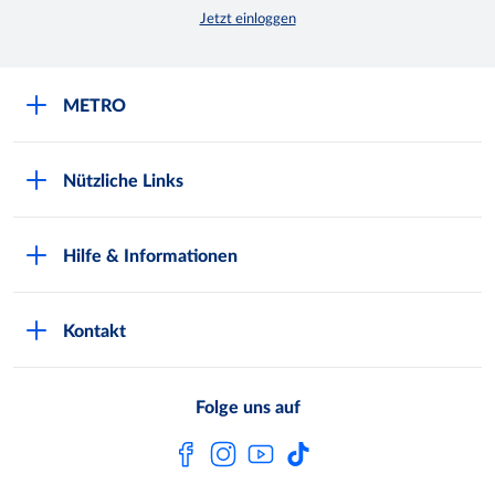
Jetzt einloggen
METRO
Über uns
Nützliche Links
Nachhaltigkeit
Kundenkarte beantragen
Qualitätssicherung
Hilfe & Informationen
Newsletter abonnieren
Compliance
Kontaktformular
Kunde wirbt Kunde
Presse
Kontakt
Markt finden
Onlineshop
Metro AG
Bezahlmöglichkeiten
Folge uns auf
Kaufen im Ausland
Kundenfeedback