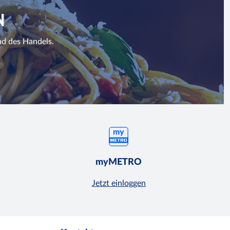
N
nd des Handels.
myMETRO
Jetzt einloggen