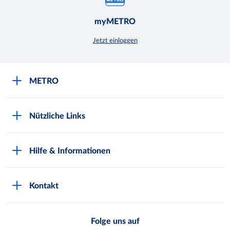
myMETRO
Jetzt einloggen
METRO
Über uns
Nützliche Links
Nachhaltigkeit
Kundenkarte beantragen
Qualitätssicherung
Hilfe & Informationen
Newsletter abonnieren
Compliance
Kontaktformular
Kunde wirbt Kunde
Presse
Kontakt
Markt finden
Onlineshop
Metro AG
Bezahlmöglichkeiten
Folge uns auf