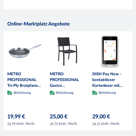
Online-Marktplatz Angebote
METRO
METRO
DISH Pay Now -
PROFESSIONAL
PROFESSIONAL
kontaktloser
Tri-Ply Bratpfanne,
Gastro
Kartenleser mit
Edelstahl,
Armlehnstuhl
Ladestation, 7.55 x
Belieferung
Belieferung
Belieferung
induktionsgeeignet,
stapelbar Balsario,
1.47 x 14.05 cm,
Ø 28 cm,
Alu/Polyrattan,
weiß
Wabenstruktur,
schwarz
Antihaftbeschichtung
19,99 €
25,00 €
29,00 €
inkl. MwSt.
inkl. MwSt.
inkl. MwSt.
23,79 €
29,75 €
34,51 €