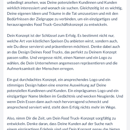
unbedingt ansehen, was Deine potenziellen Kundinnen und Kunden
wirklich interessiert und wonach sie suchen. Gleichzeitig ist es wichtig,
Deine eigenen Ideen und Träume in die Tat umzusetzen und mit den
Bedürfnissen der Zielgruppe zu verbinden, um ein einzigartiges und
herausragendes Food Truck-Geschäftskonzept zu entwickeln.
Dein Konzept ist der Schlüssel zum Erfolg. Es bestimmt nicht nur,
welche Art von köstlichen Speisen Du anbieten wirst, sondern auch,
wie Du diese servierst und präsentieren möchtest. Denke dabei auch
an das Design Deines Food Trucks, das perfekt zu Deinem Konzept
passen sollte. Und vergesse nicht, einen Namen und ein Logo zu
wählen, die Dein Unternehmen angemessen repräsentieren und die
Aufmerksamkeit der Menschen erregen.
Ein gut durchdachtes Konzept, ein ansprechendes Logo und ein
stimmiges Design haben eine enorme Auswirkung auf Deine
potenziellen Kundinnen und Kunden. Ein einprägsames Logo und ein
einzigartiger Name bleiben im Gedächtnis und wecken Neugierde. Und
wenn Dein Essen dann auch noch hervorragend schmeckt und
ansprechend serviert wird, steht dem Erfolg nichts mehr im Wege.
Also, nimm Dir die Zeit, um Dein Food Truck-Konzept sorgfältig zu
entwickeln. Denke daran, dass Deine Kunden auf der Suche nach
einem einzigartigen Erlebnis sind und Dein Konzept genau das bieten