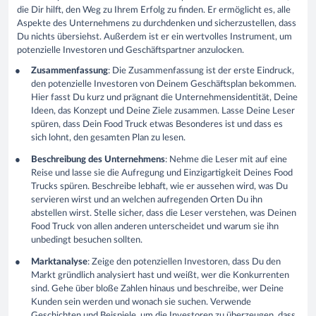
die Dir hilft, den Weg zu Ihrem Erfolg zu finden. Er ermöglicht es, alle
Aspekte des Unternehmens zu durchdenken und sicherzustellen, dass
Du nichts übersiehst. Außerdem ist er ein wertvolles Instrument, um
potenzielle Investoren und Geschäftspartner anzulocken.
Zusammenfassung
: Die Zusammenfassung ist der erste Eindruck,
den potenzielle Investoren von Deinem Geschäftsplan bekommen.
Hier fasst Du kurz und prägnant die Unternehmensidentität, Deine
Ideen, das Konzept und Deine Ziele zusammen. Lasse Deine Leser
spüren, dass Dein Food Truck etwas Besonderes ist und dass es
sich lohnt, den gesamten Plan zu lesen.
Beschreibung des Unternehmens
: Nehme die Leser mit auf eine
Reise und lasse sie die Aufregung und Einzigartigkeit Deines Food
Trucks spüren. Beschreibe lebhaft, wie er aussehen wird, was Du
servieren wirst und an welchen aufregenden Orten Du ihn
abstellen wirst. Stelle sicher, dass die Leser verstehen, was Deinen
Food Truck von allen anderen unterscheidet und warum sie ihn
unbedingt besuchen sollten.
Marktanalyse
: Zeige den potenziellen Investoren, dass Du den
Markt gründlich analysiert hast und weißt, wer die Konkurrenten
sind. Gehe über bloße Zahlen hinaus und beschreibe, wer Deine
Kunden sein werden und wonach sie suchen. Verwende
Geschichten und Beispiele, um die Investoren zu überzeugen, dass