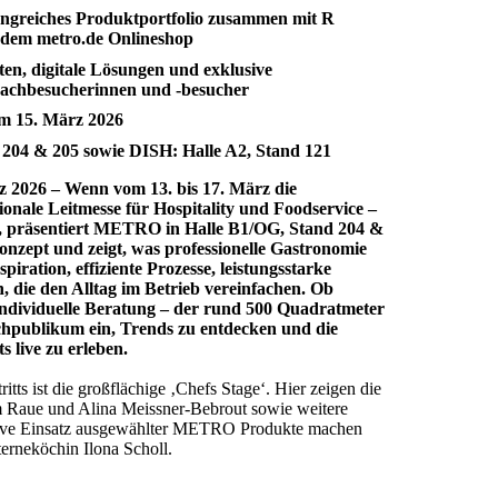
ngreiches Produktportfolio zusammen mit R
dem metro.de Onlineshop
en, digitale Lösungen und exklusive
Fachbesucherinnen und -besucher
m 15. März 2026
04 & 205 sowie DISH: Halle A2, Stand 121
 2026 – Wenn vom 13. bis 17. März die
ale Leitmesse für Hospitality und Foodservice –
, präsentiert METRO in Halle B1/OG, Stand 204 &
nzept und zeigt, was professionelle Gastronomie
piration, effiziente Prozesse, leistungsstarke
, die den Alltag im Betrieb vereinfachen. Ob
ndividuelle Beratung – der rund 500 Quadratmeter
chpublikum ein, Trends zu entdecken und die
 live zu erleben.
s ist die großflächige ‚Chefs Stage‘. Hier zeigen die
Raue und Alina Meissner-Bebrout sowie weitere
ative Einsatz ausgewählter METRO Produkte machen
erneköchin Ilona Scholl.