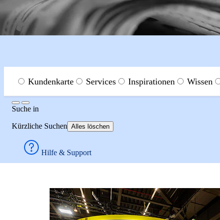
Menu
Suche in
Kundenkarte
Services
Inspirationen
Wissen
Suche
Suche
in
Presse
2026
INTERNORGA 2026
Kürzliche Suchen
Alles löschen
InterNORGA 202
Hilfe & Support
METRO präsentiert auf der INTERNORGA eine sta