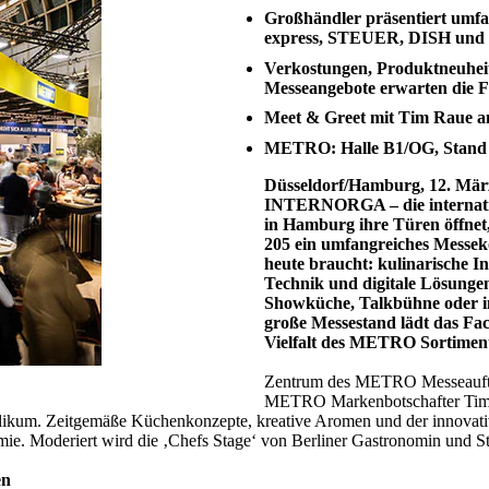
Großhändler präsentiert umfa
express, STEUER, DISH und 
Verkostungen, Produktneuheit
Messeangebote erwarten die 
Meet & Greet mit Tim Raue a
METRO: Halle B1/OG, Stand 2
Düsseldorf/Hamburg, 12. März
INTERNORGA – die internation
in Hamburg ihre Türen öffnet
205 ein umfangreiches Messeko
heute braucht: kulinarische Ins
Technik und digitale Lösungen
Showküche, Talkbühne oder i
große Messestand lädt das Fa
Vielfalt des METRO Sortiments
Zentrum des METRO Messeauftritt
METRO Markenbotschafter Tim 
blikum. Zeitgemäße Küchenkonzepte, kreative Aromen und der innov
e. Moderiert wird die ‚Chefs Stage‘ von Berliner Gastronomin und St
en