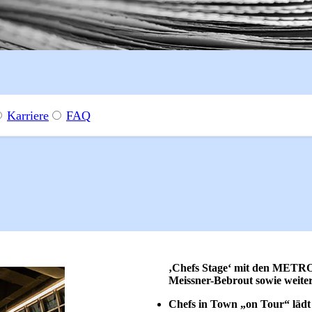
Karriere
FAQ
6
rbesetzte ‚Chefs Stage‘, Show-Cooking und Impulse für die Gastro
‚Chefs Stage‘ mit den METR
Meissner-Bebrout sowie weite
Chefs in Town „on Tour“ läd