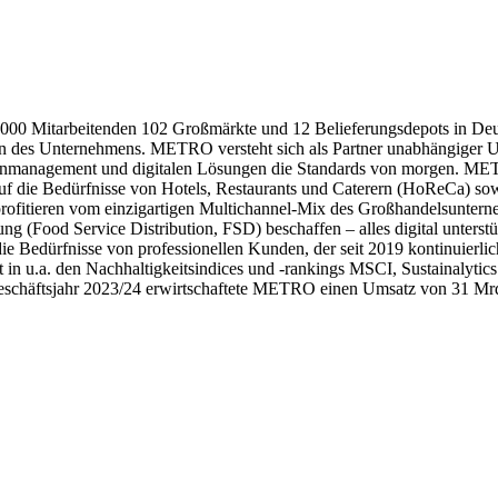
0 Mitarbeitenden 102 Großmärkte und 12 Belieferungsdepots in Deu
en des Unternehmens. METRO versteht sich als Partner unabhängiger 
denmanagement und digitalen Lösungen die Standards von morgen. M
auf die Bedürfnisse von Hotels, Restaurants und Caterern (HoReCa) sow
rofitieren vom einzigartigen Multichannel-Mix des Großhandelsunter
ung (Food Service Distribution, FSD) beschaffen – alles digital unterst
 Bedürfnisse von professionellen Kunden, der seit 2019 kontinuierlic
 in u.a. den Nachhaltigkeitsindices und -rankings MSCI, Sustainalyt
 Geschäftsjahr 2023/24 erwirtschaftete METRO einen Umsatz von 31 Mrd