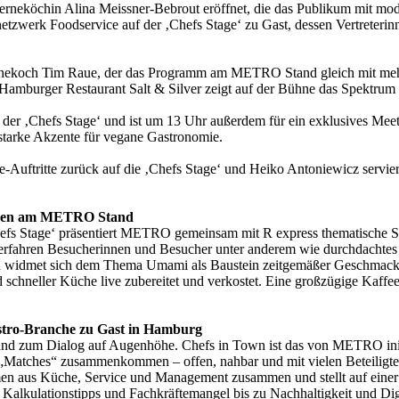
terneköchin Alina Meissner-Bebrout eröffnet, die das Publikum mit mod
etzwerk Foodservice auf der ‚Chefs Stage‘ zu Gast, dessen Vertreterin
rnekoch Tim Raue, der das Programm am METRO Stand gleich mit mehre
s Hamburger Restaurant Salt & Silver zeigt auf der Bühne das Spektrum
f der ‚Chefs Stage‘ und ist um 13 Uhr außerdem für ein exklusives M
starke Akzente für vegane Gastronomie.
-Auftritte zurück auf die ‚Chefs Stage‘ und Heiko Antoniewicz servie
ngen am METRO Stand
Chefs Stage‘ präsentiert METRO gemeinsam mit R express thematische 
erfahren Besucherinnen und Besucher unter anderem wie durchdachtes 
ation widmet sich dem Thema Umami als Baustein zeitgemäßer Geschma
nd schneller Küche live zubereitet und verkostet. Eine großzügige Kaf
stro-Branche zu Gast in Hamburg
d zum Dialog auf Augenhöhe. Chefs in Town ist das von METRO initiie
„Matches“ zusammenkommen – offen, nahbar und mit vielen Beteiligten
mmen aus Küche, Service und Management zusammen und stellt auf eine
Kalkulationstipps und Fachkräftemangel bis zu Nachhaltigkeit und Dig