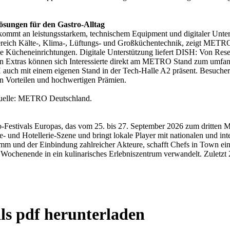
sungen für den Gastro-Alltag
ommt an leistungsstarkem, technischem Equipment und digitaler Unter
ereich Kälte-, Klima-, Lüftungs- und Großküchentechnik, zeigt ME
lle Kücheneinrichtungen. Digitale Unterstützung liefert DISH: Von Re
en Extras können sich Interessierte direkt am METRO Stand zum umf
ISH auch mit einem eigenen Stand in der Tech-Halle A2 präsent. Besu
n Vorteilen und hochwertigen Prämien.
 Quelle: METRO Deutschland.
o-Festivals Europas, das vom 25. bis 27. September 2026 zum dritten Mal
 und Hotellerie-Szene und bringt lokale Player mit nationalen und in
m und der Einbindung zahlreicher Akteure, schafft Chefs in Town ein 
ein Wochenende in ein kulinarisches Erlebniszentrum verwandelt. Zuletz
als pdf herunterladen