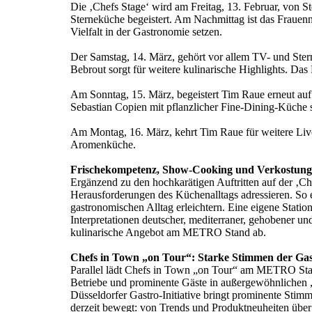
Die ‚Chefs Stage‘ wird am Freitag, 13. Februar, von S
Sterneküche begeistert. Am Nachmittag ist das Frauenn
Vielfalt in der Gastronomie setzen.
Der Samstag, 14. März, gehört vor allem TV- und Ste
Bebrout sorgt für weitere kulinarische Highlights. Da
Am Sonntag, 15. März, begeistert Tim Raue erneut au
Sebastian Copien mit pflanzlicher Fine-Dining-Küche 
Am Montag, 16. März, kehrt Tim Raue für weitere Live
Aromenküche.
Frischekompetenz, Show-Cooking und Verkostu
Ergänzend zu den hochkarätigen Auftritten auf der ‚
Herausforderungen des Küchenalltags adressieren. So 
gastronomischen Alltag erleichtern. Eine eigene St
Interpretationen deutscher, mediterraner, gehobener u
kulinarische Angebot am METRO Stand ab.
Chefs in Town „on Tour“: Starke Stimmen der Ga
Parallel lädt Chefs in Town „on Tour“ am METRO Stan
Betriebe und prominente Gäste in außergewöhnlichen 
Düsseldorfer Gastro-Initiative bringt prominente Sti
derzeit bewegt: von Trends und Produktneuheiten über 