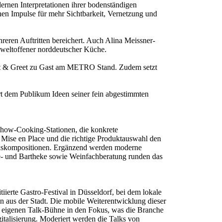
ernen Interpretationen ihrer bodenständigen
nen Impulse für mehr Sichtbarkeit, Vernetzung und
ren Auftritten bereichert. Auch Alina Meissner-
 weltoffener norddeutscher Küche.
eet & Greet zu Gast am METRO Stand. Zudem setzt
rt dem Publikum Ideen seiner fein abgestimmten
Show-Cooking-Stationen, die konkrete
Mise en Place und die richtige Produktauswahl den
ckskompositionen. Ergänzend werden moderne
fee- und Bartheke sowie Weinfachberatung runden das
rte Gastro-Festival in Düsseldorf, bei dem lokale
 aus der Stadt. Die mobile Weiterentwicklung dieser
r eigenen Talk-Bühne in den Fokus, was die Branche
italisierung. Moderiert werden die Talks von