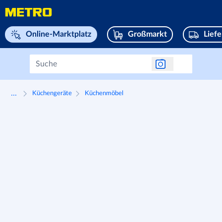
Navigieren Sie zu home page
Online-Marktplatz
Großmarkt
Lief
...
Küchengeräte
Küchenmöbel