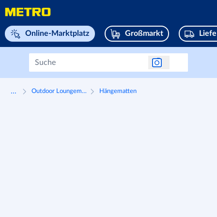
Navigieren Sie zu home page
Online-Marktplatz
Großmarkt
Lief
...
Outdoor Loungemöbel
Hängematten