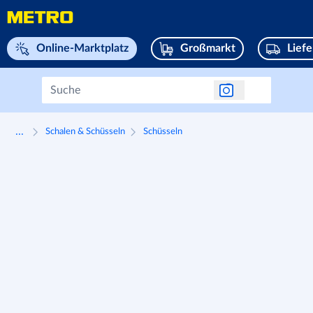
Navigieren Sie zu home page
Online-Marktplatz
Großmarkt
Lief
...
Schalen & Schüsseln
Schüsseln