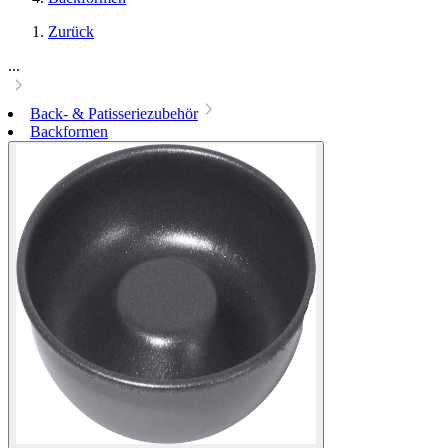
Zurück
...
Back- & Patisseriezubehör
Backformen