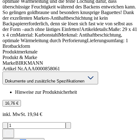
optimale Wärmeleitung und die feine Lochung dafür, dass
überschüssige Feuchtigkeit während des Backens entweichen kann.
So gelingen goldbraune und besonders knusprige Baguettes! Dank
der exzellenten Marken-Antihaftbeschichtung ist kein
Backpapiererforderlich, denn sie lösen sich fast wie von selbst aus
der Form –auch ohne lästiges Einfetten!Artikeldetails:Maße: 29 x 41
x 4 cmMaterial: KarbonstahlMerkmal: Antihaftbeschichtung,
optimale Wärmeleitung durch PerforierungLieferungsumfang: 1
Brotbackform
Produktmerkmale
Produkt & Marke
Marke
BIRKMANN
Artikel Nr.
AAA0000858061
Dokumente und zusätzliche Spezifikationen
Hinweise zur Produktsicherheit
16,76 €
inkl. MwSt. 19,94 €