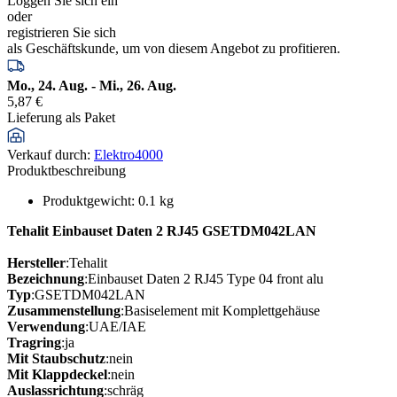
Loggen Sie sich ein
oder
registrieren Sie sich
als Geschäftskunde, um von diesem Angebot zu profitieren.
Mo., 24. Aug. - Mi., 26. Aug.
5,87 €
Lieferung als Paket
Verkauf durch
:
Elektro4000
Produktbeschreibung
Produktgewicht
:
0.1
kg
Tehalit Einbauset Daten 2 RJ45 GSETDM042LAN
Hersteller
:Tehalit
Bezeichnung
:Einbauset Daten 2 RJ45 Type 04 front alu
Typ
:GSETDM042LAN
Zusammenstellung
:Basiselement mit Komplettgehäuse
Verwendung
:UAE/IAE
Tragring
:ja
Mit Staubschutz
:nein
Mit Klappdeckel
:nein
Auslassrichtung
:schräg