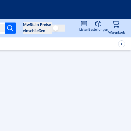
Infos & Services
MwSt. in Preise
Listen
Bestellungen
Preise ohne MwSt
einschließen
Waren
,
0
Warenkorb