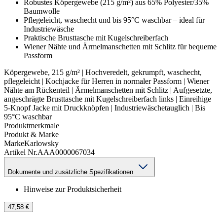
Robustes Köpergewebe (215 g/m²) aus 65% Polyester/35%
Baumwolle
Pflegeleicht, waschecht und bis 95°C waschbar – ideal für
Industriewäsche
Praktische Brusttasche mit Kugelschreiberfach
Wiener Nähte und Ärmelmanschetten mit Schlitz für bequeme
Passform
Köpergewebe, 215 g/m² | Hochveredelt, gekrumpft, waschecht,
pflegeleicht | Kochjacke für Herren in normaler Passform | Wiener
Nähte am Rückenteil | Ärmelmanschetten mit Schlitz | Aufgesetzte,
angeschrägte Brusttasche mit Kugelschreiberfach links | Einreihige
5-Knopf Jacke mit Druckknöpfen | Industriewäschetauglich | Bis
95°C waschbar
Produktmerkmale
Produkt & Marke
Marke
Karlowsky
Artikel Nr.
AAA0000067034
Dokumente und zusätzliche Spezifikationen
Hinweise zur Produktsicherheit
47,58 €