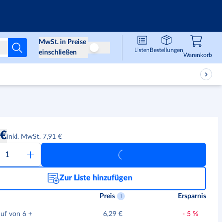
Infos & Services
MwSt. in Preise
Listen
Bestellungen
Preise ohne MwSt
einschließen
Waren
,
0
Warenkorb
 €
inkl. MwSt. 7,91 €
Zur Liste hinzufügen
Preis
Ersparnis
auf von 6
+
6,29 €
-
5
%