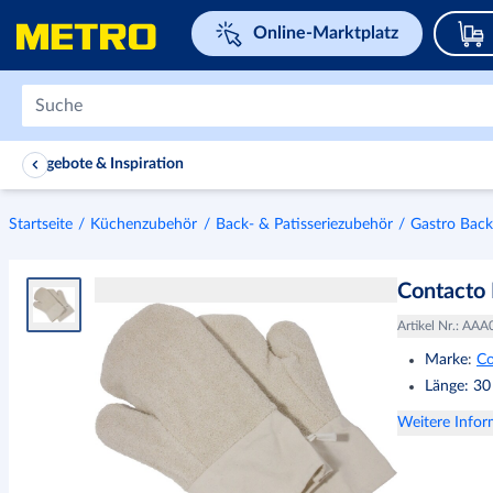
Navigieren Sie zu home page
Online-Marktplatz
Angebote & Inspiration
Startseite
Küchenzubehör
Back- & Patisseriezubehör
Gastro Bac
Contacto
Artikel Nr.
:
AAA
Marke
:
Co
Länge: 30 
Weitere Info