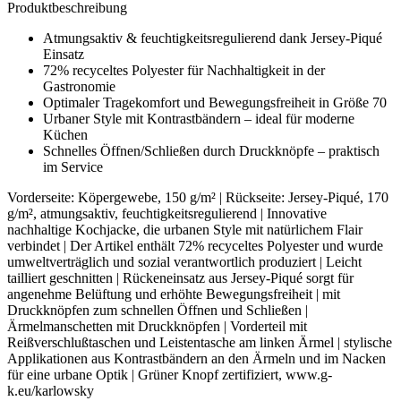
Produktbeschreibung
Atmungsaktiv & feuchtigkeitsregulierend dank Jersey-Piqué
Einsatz
72% recyceltes Polyester für Nachhaltigkeit in der
Gastronomie
Optimaler Tragekomfort und Bewegungsfreiheit in Größe 70
Urbaner Style mit Kontrastbändern – ideal für moderne
Küchen
Schnelles Öffnen/Schließen durch Druckknöpfe – praktisch
im Service
Vorderseite: Köpergewebe, 150 g/m² | Rückseite: Jersey-Piqué, 170
g/m², atmungsaktiv, feuchtigkeitsregulierend | Innovative
nachhaltige Kochjacke, die urbanen Style mit natürlichem Flair
verbindet | Der Artikel enthält 72% recyceltes Polyester und wurde
umweltverträglich und sozial verantwortlich produziert | Leicht
tailliert geschnitten | Rückeneinsatz aus Jersey-Piqué sorgt für
angenehme Belüftung und erhöhte Bewegungsfreiheit | mit
Druckknöpfen zum schnellen Öffnen und Schließen |
Ärmelmanschetten mit Druckknöpfen | Vorderteil mit
Reißverschlußtaschen und Leistentasche am linken Ärmel | stylische
Applikationen aus Kontrastbändern an den Ärmeln und im Nacken
für eine urbane Optik | Grüner Knopf zertifiziert, www.g-
k.eu/karlowsky