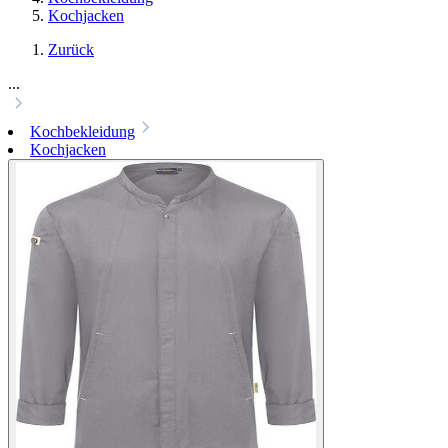
Kochjacken
Zurück
...
Kochbekleidung
Kochjacken