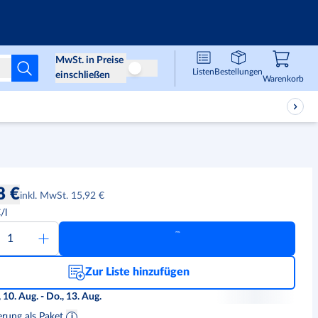
Infos & Services
MwSt. in Preise
Listen
Bestellungen
Preise ohne MwSt
einschließen
Waren
,
0
Warenkorb
8 €
inkl. MwSt. 15,92 €
€
/l
Zur Liste hinzufügen
 10. Aug. - Do., 13. Aug.
erung als Paket