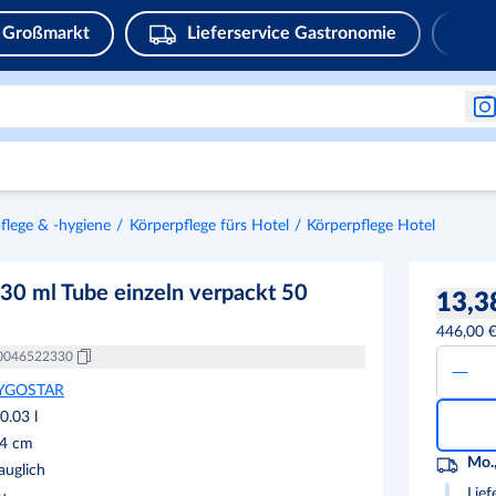
Großmarkt
Lieferservice Gastronomie
flege & -hygiene
Körperpflege fürs Hotel
Körperpflege Hotel
0 ml Tube einzeln verpackt 50
13,3
446,00 
0046522330
YGOSTAR
0.03
l
.4
cm
Mo.,
uglich
Lief