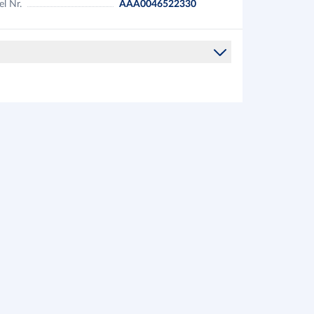
el Nr.
AAA0046522330