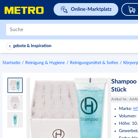
Navigieren Sie zu home page
Online-Marktplatz
Angebote & Inspiration
Startseite
Reinigung & Hygiene
Reinigungsmittel & Seifen
Körperp
Shampoo 3
Stück
Artikel Nr.
:
AAA
Marke
:
H
Volumen
:
Höhe
:
10
Gewerbeta