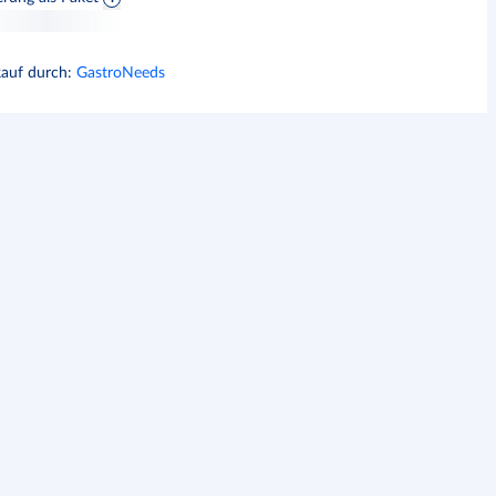
kauf durch
:
GastroNeeds