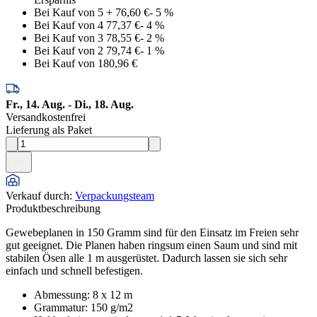
Bei Kauf von 5
+
76,60 €
-
5
%
Bei Kauf von 4
77,37 €
-
4
%
Bei Kauf von 3
78,55 €
-
2
%
Bei Kauf von 2
79,74 €
-
1
%
Bei Kauf von 1
80,96 €
Fr., 14. Aug. - Di., 18. Aug.
Versandkostenfrei
Lieferung als Paket
Verkauf durch
:
Verpackungsteam
Produktbeschreibung
Gewebeplanen in 150 Gramm sind für den Einsatz im Freien sehr
gut geeignet. Die Planen haben ringsum einen Saum und sind mit
stabilen Ösen alle 1 m ausgerüstet. Dadurch lassen sie sich sehr
einfach und schnell befestigen.
Abmessung: 8 x 12 m
Grammatur: 150 g/m2