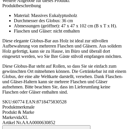
Weitere Angebote für dieses Produkt:
Produktbeschreibung
Material: Massives Eukalyptusholz
Durchmesser des Globus: 36 cm
Abmessungen (geöffnet): 47 x 47 x 102 cm (B x T x H).
Flaschen und Gläser: nicht enthalten
Diese elegante Globus-Bar aus Holz ist ideal zur stilvollen
Aufbewahrung von mehreren Flaschen und Gläsern. Aus solidem
Holz gefertigt, kann sie zu Hause, im Büro und überall dort
eingesetzt werden, wo Sie Ihre Gäste stilvoll empfangen möchten.
Diese Globus-Bar steht auf Rollen, so dass Sie sie einfach zum
gewünschten Ort mitnehmen können. Die Getränkebar ist mit einem
Globus, der eine alte Weltkarte darstellt, versehen. Dank Flaschen-
und Gläser-Haltern kann sie mehrere Flaschen und Gläser
aufnehmen. Bitte beachten Sie, dass im Lieferumfang keine
Flaschen oder Gläser enthalten sind.
SKU:60774 EAN:8718475830528
Produktmerkmale
Produkt & Marke
Marke
vidaXL
Artikel Nr.
AAA0000630852