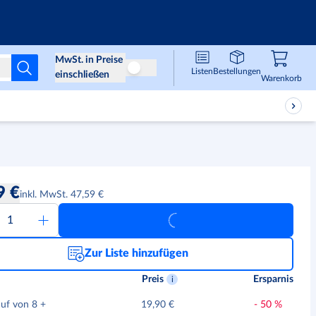
Infos & Services
MwSt. in Preise
Listen
Bestellungen
Preise ohne MwSt
einschließen
Waren
,
0
Warenkorb
9 €
inkl. MwSt. 47,59 €
Zur Liste hinzufügen
Preis
Ersparnis
auf von 8
+
19,90 €
-
50
%