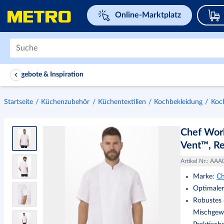
Navigieren Sie zu home page
Online-Marktplatz
Angebote & Inspiration
Startseite
Küchenzubehör
Küchentextilien
Kochbekleidung
Koc
Chef Wor
Vent™, Re
Artikel Nr.
:
AAA
Marke
:
Ch
Optimaler
Robustes 
Mischgew