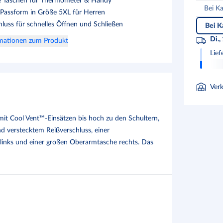
e Taschen für Thermometer & Handy
Bei K
assform in Größe 5XL für Herren
hluss für schnelles Öffnen und Schließen
Bei K
Di.,
rmationen zum Produkt
Lief
Ver
mit Cool Vent™-Einsätzen bis hoch zu den Schultern,
und verstecktem Reißverschluss, einer
links und einer großen Oberarmtasche rechts. Das