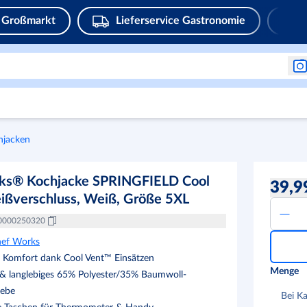
Großmarkt
Lieferservice Gastronomie
hjacken
ks® Kochjacke SPRINGFIELD Cool
39,9
ißverschluss, Weiß, Größe 5XL
0000250320
ef Works
 Komfort dank Cool Vent™ Einsätzen
Menge
& langlebiges 65% Polyester/35% Baumwoll-
ebe
Bei K