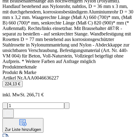
mit Brausehalterstange aus hochwertigem Nylon (Polyamid).
Handlauf bestehend aus Nylonrohr, nahtlos, D = 36 mm x 3 mm,
mit durchgehendem, korrosionsbeständigem Aluminiumrohr D = 30
mm x 3,2 mm. Waagerechte Länge (Maß A) 660 (700)* mm, (Maß
B) 660 (700)* mm, senkrechte Länge (Maß C) 820 (900)* mm (*
Außenmaß). Rechts/links einsetzbar. Mit Brausehalter 487/R -
separat zu bestellen - auf senkrechter Stange. Wandbefestigung mit
Rosetten D = 77 mm bestehend aus korrosionsgeschützter
Stahlrosette in Nylonummantelung und Nylon - Abdeckkappe zur
unsichtbaren Verschraubung. Befestigungsmaterial (Art. Nr. 440-
VM 004) für Beton, Voll-Naturstein, Vollziegel beigefügt ohne
Aufpreis. * Weitere Farben auf Anfrage möglich
Produktmerkmale
Produkt & Marke
Artikel Nr.
AAA0046636227
224,13 €
inkl. MwSt. 266,71 €
Zur Liste hinzufügen