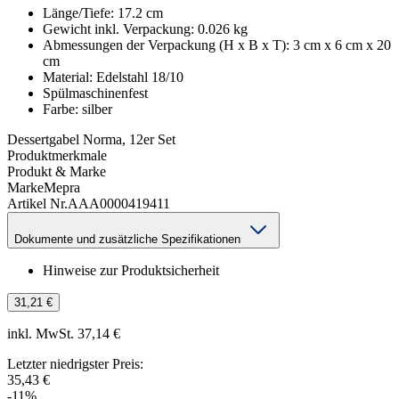
Länge/Tiefe
:
17.2
cm
Gewicht inkl. Verpackung
:
0.026
kg
Abmessungen der Verpackung (H x B x T)
:
3 cm x 6 cm x 20
cm
Material
:
Edelstahl 18/10
Spülmaschinenfest
Farbe
:
silber
Dessertgabel Norma, 12er Set
Produktmerkmale
Produkt & Marke
Marke
Mepra
Artikel Nr.
AAA0000419411
Dokumente und zusätzliche Spezifikationen
Hinweise zur Produktsicherheit
31,21 €
inkl. MwSt. 37,14 €
Letzter niedrigster Preis
:
35,43 €
-
11
%