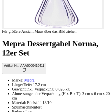
Für größere Ansicht Maus über das Bild ziehen
Mepra Dessertgabel Norma,
12er Set
Artikel Nr.
:
AAA0000419411
Marke
:
Mepra
Länge/Tiefe
:
17.2
cm
Gewicht inkl. Verpackung
:
0.026
kg
Abmessungen der Verpackung (H x B x T)
:
3 cm x 6 cm x 20
cm
Material
:
Edelstahl 18/10
Spülmaschinenfest
Farbe
:
silber