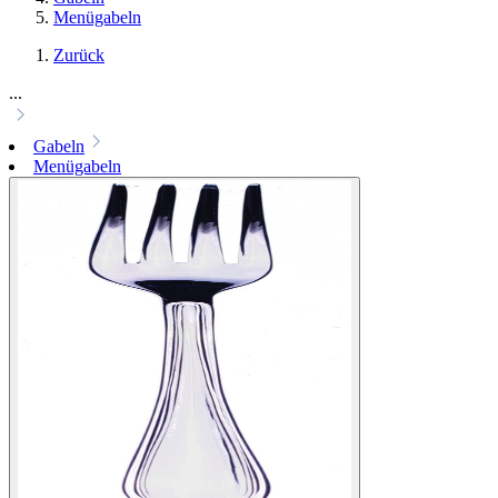
Menügabeln
Zurück
...
Gabeln
Menügabeln