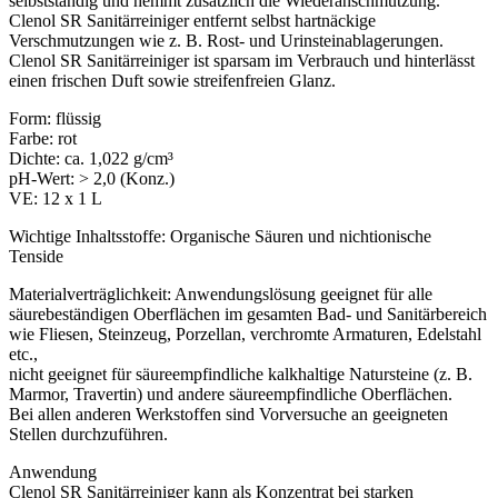
selbstständig und hemmt zusätzlich die Wiederanschmutzung.
Clenol SR Sanitärreiniger entfernt selbst hartnäckige
Verschmutzungen wie z. B. Rost- und Urinsteinablagerungen.
Clenol SR Sanitärreiniger ist sparsam im Verbrauch und hinterlässt
einen frischen Duft sowie streifenfreien Glanz.
Form: flüssig
Farbe: rot
Dichte: ca. 1,022 g/cm³
pH-Wert: > 2,0 (Konz.)
VE: 12 x 1 L
Wichtige Inhaltsstoffe: Organische Säuren und nichtionische
Tenside
Materialverträglichkeit: Anwendungslösung geeignet für alle
säurebeständigen Oberflächen im gesamten Bad- und Sanitärbereich
wie Fliesen, Steinzeug, Porzellan, verchromte Armaturen, Edelstahl
etc.,
nicht geeignet für säureempfindliche kalkhaltige Natursteine (z. B.
Marmor, Travertin) und andere säureempfindliche Oberflächen.
Bei allen anderen Werkstoffen sind Vorversuche an geeigneten
Stellen durchzuführen.
Anwendung
Clenol SR Sanitärreiniger kann als Konzentrat bei starken