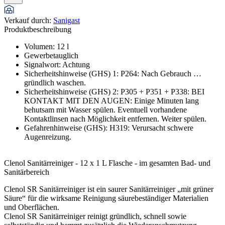
Verkauf durch
:
Sanigast
Produktbeschreibung
Volumen
:
12
l
Gewerbetauglich
Signalwort
:
Achtung
Sicherheitshinweise (GHS) 1
:
P264: Nach Gebrauch …
gründlich waschen.
Sicherheitshinweise (GHS) 2
:
P305 + P351 + P338: BEI
KONTAKT MIT DEN AUGEN: Einige Minuten lang
behutsam mit Wasser spülen. Eventuell vorhandene
Kontaktlinsen nach Möglichkeit entfernen. Weiter spülen.
Gefahrenhinweise (GHS)
:
H319: Verursacht schwere
Augenreizung.
Clenol Sanitärreiniger - 12 x 1 L Flasche - im gesamten Bad- und
Sanitärbereich
Clenol SR Sanitärreiniger ist ein saurer Sanitärreiniger „mit grüner
Säure“ für die wirksame Reinigung säurebeständiger Materialien
und Oberflächen.
Clenol SR Sanitärreiniger reinigt gründlich, schnell sowie