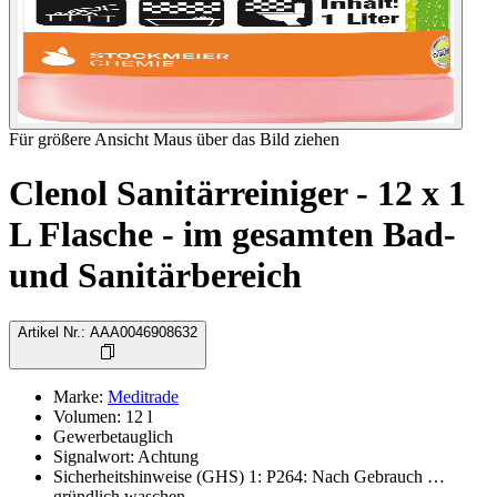
Für größere Ansicht Maus über das Bild ziehen
Clenol Sanitärreiniger - 12 x 1
L Flasche - im gesamten Bad-
und Sanitärbereich
Artikel Nr.
:
AAA0046908632
Marke
:
Meditrade
Volumen
:
12
l
Gewerbetauglich
Signalwort
:
Achtung
Sicherheitshinweise (GHS) 1
:
P264: Nach Gebrauch …
gründlich waschen.