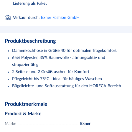
Lieferung als Paket
Verkauf durch
:
Exner Fashion GmbH
Produktbeschreibung
Damenkochhose in Größe 40 für optimalen Tragekomfort
65% Polyester, 35% Baumwolle - atmungsaktiv und
strapazierfähig
2 Seiten- und 2 Gesäßtaschen für Komfort
Pflegeleicht bis 75°C - ideal für häufiges Waschen
Bügelleichte- und Softausstattung für den HORECA-Bereich
2 Seiten- und 2 Gesäßtaschen.
Produktmerkmale
Sattelnaht.
Schlitz mit Metallreißverschluss.
Produkt & Marke
Gürtelschlaufen.
Marke
Exner
Nach Öko-Tex Standard 100, Bügelleichte- und Softausstattung.